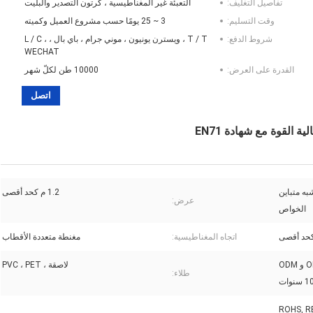
تفاصيل التغليف:
التعبئة غير المغناطيسية ، كرتون التصدير والبليت
وقت التسليم:
3 ~ 25 يومًا حسب مشروع العميل وكميته
شروط الدفع:
T / T ، ويسترن يونيون ، موني جرام ، باي بال ، L / C ،
WECHAT
القدرة على العرض:
10000 طن لكلّ شهر
اتصل
لقوة مع شهادة EN71
به متباين
1.2 م كحد أقصى
عرض:
الخواص
اتجاه المغناطيسية:
مغنطة متعددة الأقطاب
توفير حلول تجميع المغناطيس OEM و ODM
لاصقة ، PVC ، PET
طلاء:
ROHS, R