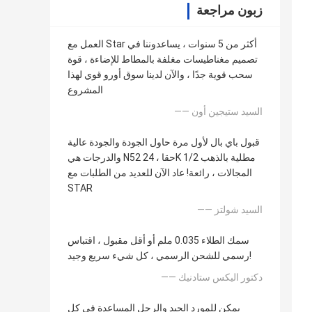
زبون مراجعة
العمل مع Star أكثر من 5 سنوات ، يساعدوننا في
تصميم مغناطيسات مغلفة بالمطاط للإضاءة ، قوة
سحب قوية جدًا ، والآن لدينا سوق أورو قوي لهذا
المشروع
—— السيد ستيجين أون
قبول باي بال لأول مرة حاول الجودة والجودة عالية
والدرجات هي N52 حقا ، 24K مطلية بالذهب 1/2
المجالات ، رائعة! عاد الآن للعديد من الطلبات مع
STAR
—— السيد شولتز
سمك الطلاء 0.035 ملم أو أقل مقبول ، اقتباس
رسمي للشحن الرسمي ، كل شيء سريع وجيد!
—— دكتور اليكس ستادنيك
يمكن للمورد الجيد والرجل المساعدة في كل