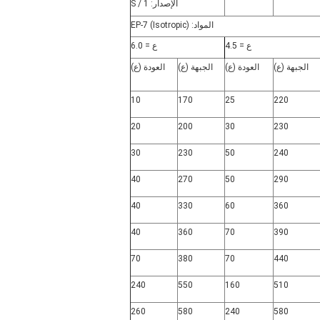
الإصدار: S / 1
المواد: EP-7 (Isotropic)
ع = 4.5
ع = 6.0
الجبهة (ع)
العودة (ع)
الجبهة (ع)
العودة (ع)
10
170
25
220
20
200
30
230
30
230
50
240
40
270
50
290
40
330
60
360
40
360
70
390
70
380
70
440
240
550
160
510
260
580
240
580