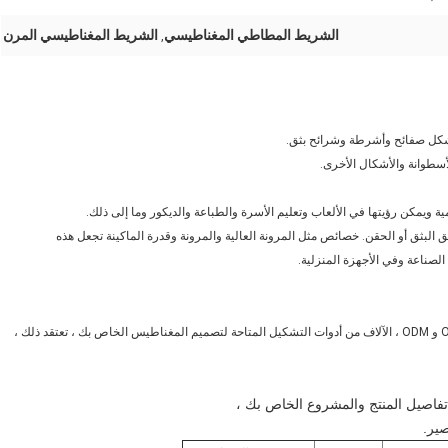
الشريط المطاطي المغناطيسي
الشريط المغناطيسي المرن
,
شكل صفائح وأشرطة وشرائح بثق.
لأسطوانة والأشكال الأخرى.
ويمكن رؤيتها في الألعاب وتعليم الأسرة والطباعة والديكور وما إلى ذلك.
بثق أو الحقن. خصائص مثل المرونة العالية والمرونة وقدرة الماكينة تجعل هذه
لصناعة وفي الأجهزة المنزلية.
أكثر من 12 عامًا من خط إنتاج المصنع الاحترافي لحلول المغناطيس OEM و ODM ، الآلاف من أدوات التشكيل المتاحة لتصميم المغناطيس الخاص بك ، تعتقد ذلك ،
 تفاصيل المنتج والمشروع الخاص بك ،
ير.