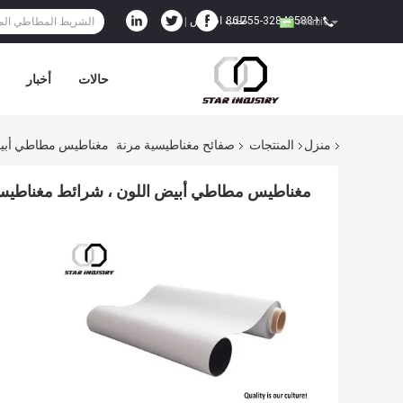
+86-755-32843588
طلب اقتباس
|
Arabic
حالات
أخبار
منزل
المنتجات
صفائح مغناطيسية مرنة
مغناطيس مطاطي أبيض ال
مغناطيس مطاطي أبيض اللون ، شرائط مغناطيسية عا