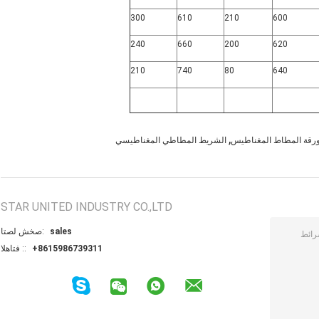
300
610
210
600
240
660
200
620
210
740
80
640
,
رقة المطاط المغناطيس
الشريط المطاطي المغناطيسي
STAR UNITED INDUSTRY CO.,LTD
sales
اتصل شخص:
+8615986739311
الهاتف ::