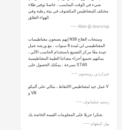
شيء في الوقت المناسب ، خاصةً توفير طلاء
مختلف للمغناطيس المكشوف في بيئة رطبة وفي
الهواء الطلق.
—— Allan @ doorstop
إنهم يصنعون مغناطيسات N38 ومنتجات العلاج
المغناطيسي لي لمدة 8 سنوات ، مع ورشة عمل
جيدة معًا مركز التصنيع باستخدام الحاسب الآلي ،
يمكنهم تجميع أجزاء معداتنا الطبية المغناطيسية
بسرعة ، يمكنك الحصول على STAR.
—— جيراردين روبنسون
عمل جيد لمغناطيس الالتقاط ، مثالي على ألنيكو V
و VIII
—— رستم جيلمانوف
شكرا جزيلا على المعلومات القيمة الخاصة بك.
—— بول كننغهام