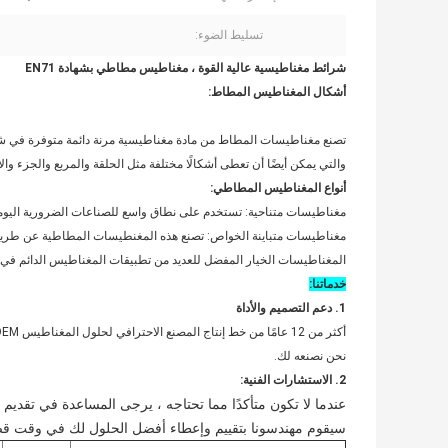
تسليط الضوء:
شرائط مغناطيسية عالية القوة ، مغناطيس مطاطي بشهادة EN71
أشكال المغناطيس المطاط:
تصنع مغناطيسات المطاط من مادة مغناطيسية مرنة دائمة متوفرة في 
والتي يمكن أيضًا أن تعطى أشكالًا مختلفة مثل الحلقة والمربع والجزء وا
أنواع المغناطيس المطاطي:
مغناطيسات متناحية: تستخدم على نطاق واسع للصناعات الضرورية اليومية 
مغناطيسات متباينة الخواص: تصنع هذه المغنطيسات المطاطية عن طريق ال
المغناطيسات الخيار المفضل للعديد من تطبيقات المغناطيس الدائم في ا
خدماتنا:
1.
دعم
التصميم
والأداة
نحن نصنعه لك.
2. الاستشارات الفنية:
عندما لا تكون متأكدًا مما تحتاجه ، يرجى المساعدة في تقديم
سيقوم مهندسونا بتقييم وإعطاء أفضل الحلول لك في وقت قص