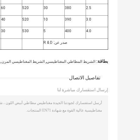
60
520
30
380
2.5
40
520
10
390
3.0
30
530
5
400
4.0
صدر عن: R & D
,
بطاقة:
الشريط المطاطي المغناطيسي
الشريط المغناطيسي المرن,و
تفاصيل الاتصال
إرسال استفسارك مباشرة لنا