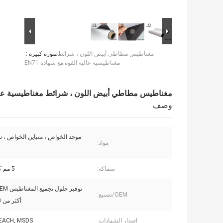
مغناطيس مطاطي أبيض اللون ، شرائط
صورة كبيرة :
مغناطيسية عالية القوة مع شهادة EN71
مغناطيس مطاطي أبيض اللون ، شرائط مغناطيسية عالية ا
وصف
موحد الخواص ، متباين الخواص ، ش
مواد:
سماكة:
5 مم كحد أقصى
OEM/تصنيع:
أكثر من 10 سنوات
إصدار الشهادات:
EACH, MSDS