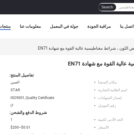
Search
اتصل بنا
مراقبة الجودة
جولة في المعمل
معلومات عنا
منتجات
لون ، شرائط مغناطيسية عالية القوة مع شهادة EN71
لية القوة مع شهادة EN71
تفاصيل المنتج:
مكان المنشأ:
الصين
اسم العلامة التجارية:
STAR
إصدار الشهادات:
ISO9001,Quality Certificate
رقم الموديل:
i7
شروط الدفع والشحن:
الحد الأدنى لكمية:
1
الأسعار:
$0.01~$200