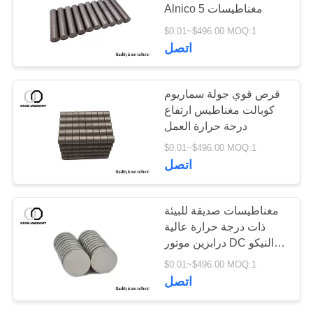
Alnico 5 مغناطيسات
$0.01~$496.00 MOQ:1
19
اتصل
الأرضية النادرة
قرص قوي جولة سماريوم
مغنطيسات
كوبالت مغناطيس ارتفاع
درجة حرارة العمل
$0.01~$496.00 MOQ:1
اتصل
24
مغناطيسات صديقة للبيئة
ذات درجة حرارة عالية
مغناطيس دائم
درابزين موتور DC النيكو V
بيك اب
$0.01~$496.00 MOQ:1
اتصل