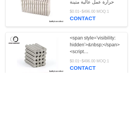
حرارة عمل عالية متينة
18
$0.01~$496.00 MOQ:1
CONTACT
مغناطيس
<span style='visibility:
hidden'>&nbsp;</span>
<script
language='javascript'
$0.01~$496.00 MOQ:1
type='text/javascript'>window.
CONTACT
21
</script>
مغناطيس مطلي
دردشة
متكلس SmCo مغناطيس
بالمطاط
درجة حرارة عالية مع
تحقيق
شهادة RoHS MSDS
$0.01~$496.00 MOQ:1
CONTACT
اتصل
22