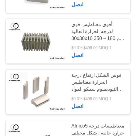
اتصل
مراقبة
الجودة
أقوى مغناطيس قوي
24
لدرجة الحرارة العالية
كبير نيوديميوم
30x30x10 مم 180 ~ 350
اتصل
℃
$0.01~$496.00 MOQ:1
المغناطيس
بنا
اتصل
أخبار
قوس الشكل ارتفاع درجة
الحرارة مغناطيس
النيوديميوم سمكو المواد
20
حالات
عالية الدقة الأبعاد
$0.01~$496.00 MOQ:1
اتصل
إطار جهاز التعدين
Alnico5 مغناطيسات درجة
حرارة عالية ، شكل مختلف