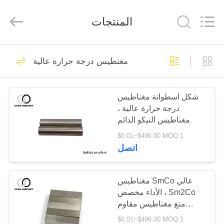
المغناطيس
المزود.
Copyright
المنتجات
©
2020
-
2021
magnetsassembly.com.
منزل،
All
22
Rights
مغنطيس درجة حرارة عالية
Reserved.
بيت
تجميع المغناطيس
شكل اسطوانة مغناطيس
منتجات
درجة حرارة عالية ،
مغناطيس النيكو الدائم
معلومات
$0.01~$496.00 MOQ:1
اتصل
عنا
26
جولة
مغناطيس SmCo عالي
اقوى مغناطيس
الأداء مخصص ، Sm2Co
في
منع مغناطيس مقاوم
المعمل
للحرارة
$0.01~$496.00 MOQ:1