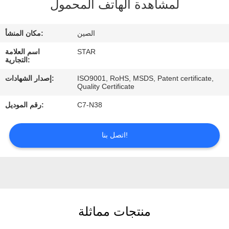
لمشاهدة الهاتف المحمول
مراقبة
الصين
مكان المنشأ:
الجودة
STAR
اسم العلامة
التجارية:
اتصل
ISO9001, RoHS, MSDS, Patent certificate,
إصدار الشهادات:
Quality Certificate
بنا
C7-N38
رقم الموديل:
أخبار
اتصل بنا!
حالات
منتجات مماثلة