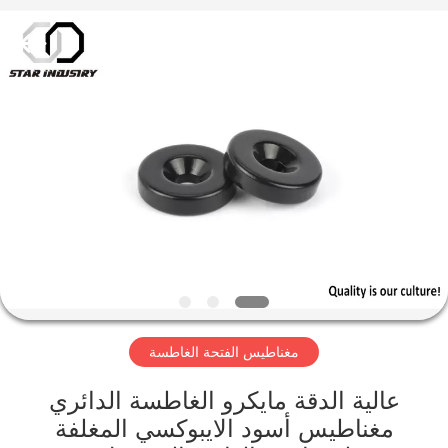
المغناطيس
المزود.
Copyright
©
2020
-
2021
magnetsassembly.com.
منزل،
All
Rights
Reserved.
بيت
منتجات
معلومات
عنا
مغناطيس الفتحة الغاطسة
جولة
في
عالية الدقة مايكرو الغاطسة الدائري
مغناطيس أسود الايبوكسي المغلفة
المعمل