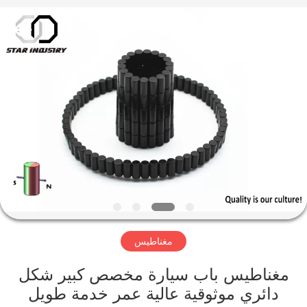
المغناطيس
المزود.
Copyright
©
2020
-
2021
magnetsassembly.com.
منزل،
All
Rights
Reserved.
بيت
منتجات
معلومات
عنا
مغناطيس
جولة
في
مغناطيس باب سيارة مخصص كبير شكل
دائري موثوقية عالية عمر خدمة طويل
المعمل