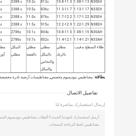
≥30
≥ 2388
≥10.2
≥812
10.8-11.3
1.08-1.13
N30EH
≥30
≥ 2388
≥10.5
≥836
11.3-11.7
1.13-1.17
N33EH
≥30
≥ 2388
≥11.0
≥876
11.7-12.2
1.17-1.22
N35EH
≥30
≥ 2388
≥11.5
≥915
12.2-12.9
1.22-1.29
N38EH
≥35
≥2786
≥10.1
≥804
10.8-11.5
1.08-1.15
N30AH
≥35
≥2786
≥10.7
≥852
11.4-12.1
1.14-1.21
N33AH
طلاء السطح ندفيب:
مطلي
مطلي
مطلي
النيكل
مطل
بالزنك
بالنيكل
بالفضة
مطلي
أور
والنحاس
والنيكل
,
بطاقة:
مغناطيس نيوديميوم مخصص
مغناطيسات أرضية نادرة مخصص
تفاصيل الاتصال
إرسال استفسارك مباشرة لنا