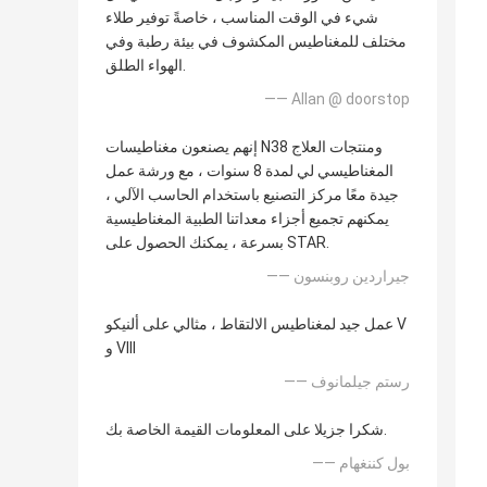
شيء في الوقت المناسب ، خاصةً توفير طلاء
مختلف للمغناطيس المكشوف في بيئة رطبة وفي
الهواء الطلق.
—— Allan @ doorstop
إنهم يصنعون مغناطيسات N38 ومنتجات العلاج
المغناطيسي لي لمدة 8 سنوات ، مع ورشة عمل
جيدة معًا مركز التصنيع باستخدام الحاسب الآلي ،
يمكنهم تجميع أجزاء معداتنا الطبية المغناطيسية
بسرعة ، يمكنك الحصول على STAR.
—— جيراردين روبنسون
عمل جيد لمغناطيس الالتقاط ، مثالي على ألنيكو V
و VIII
—— رستم جيلمانوف
شكرا جزيلا على المعلومات القيمة الخاصة بك.
—— بول كننغهام