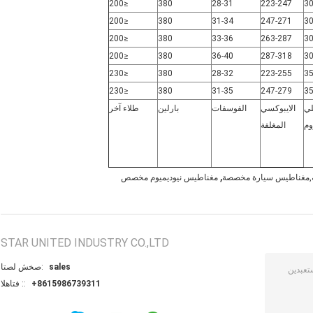
≤200
380
28-31
223-247
≤200
380
31-34
247-271
≤200
380
33-36
263-287
≤200
380
36-40
287-318
≤230
380
28-32
223-255
≤230
380
31-35
247-279
ي
الايبوكسي
الفوسفات
بارلين
طلاء آخر
وم
المغلفة
,
ة,مغناطيس سيارة مخصصة
مغناطيس نيوديميوم مخصص
STAR UNITED INDUSTRY CO.,LTD
sales
اتصل شخص:
+8615986739311
الهاتف ::