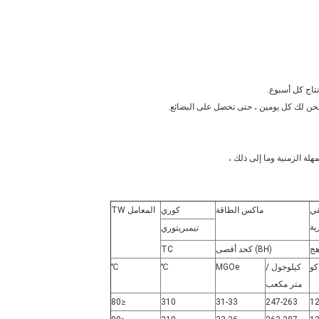
نتاج كل أسبوع.
ة الزمنية وما إلى ذلك ،
ي
ماكس الطاقة
كوري
المعامل TW
ية
تيمبريتوري
ج
(BH) كحد أقصى
TC
كو
كيلوجول /
MGOe
℃
℃
متر مكعب
≤80
310
31-33
247-263