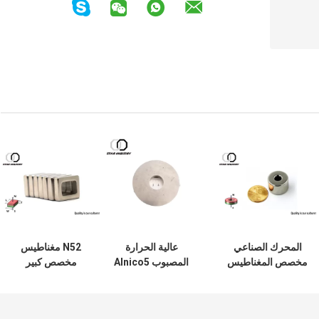
المحرك الصناعي
عالية الحرارة
N52 مغناطيس
مخصص المغناطيس
المصبوب Alnico5
مخصص كبير
شكل دائري مع
Ring مغناطيس
Monopole N52
شهادة بنفايات
لزجاجات حشو /
NdFeB مغناطيس
الحيوانات الأليفة
للآلة