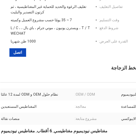
تفاصيل التغليف:
تغليف الرغوة والحديد للحماية غير المغناطيسية ، ثم
كرتون التصدير والبليت
وقت التسليم:
7 ~ 35 يومًا حسب مشروع العميل وكميته
شروط الدفع:
T / T ، ويسترن يونيون ، موني جرام ، باي بال ، L / C ،
WECHAT
القدرة على العرض:
1000 طن شهريا
اتصل
لنيوديميوم
OEM / ODM:
نظام حلول OEM و ODM لمدة 12 عامًا
معالجة:
المغناطيس المستعبدين
لايبوكسي
مشروع متابعة:
منصات نقالة
مغناطيس نيوديميوم مغناطيسي
6 أقطاب
مغناطيس نيوديميوم
,
,