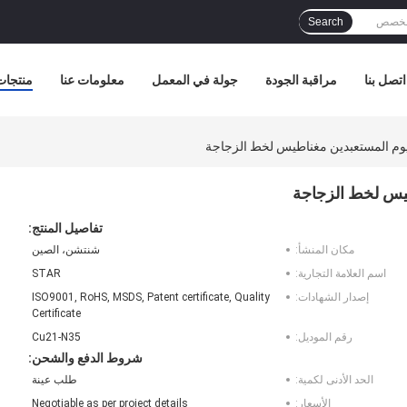
Search
اتصل بنا
مراقبة الجودة
جولة في المعمل
معلومات عنا
منتجات
تفاصيل المنتج:
مكان المنشأ:
شنتشن، الصين
اسم العلامة التجارية:
STAR
إصدار الشهادات:
ISO9001, RoHS, MSDS, Patent certificate, Quality
Certificate
رقم الموديل:
Cu21-N35
شروط الدفع والشحن:
الحد الأدنى لكمية:
طلب عينة
الأسعار:
Negotiable as per project details