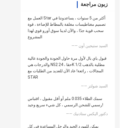
زبون مراجعة
العمل مع Star أكثر من 5 سنوات ، يساعدوننا في
تصميم مغناطيسات مغلفة بالمطاط للإضاءة ، قوة
سحب قوية جدًا ، والآن لدينا سوق أورو قوي لهذا
المشروع
—— السيد ستيجين أون
قبول باي بال لأول مرة حاول الجودة والجودة عالية
والدرجات هي N52 حقا ، 24K مطلية بالذهب 1/2
المجالات ، رائعة! عاد الآن للعديد من الطلبات مع
STAR
—— السيد شولتز
سمك الطلاء 0.035 ملم أو أقل مقبول ، اقتباس
رسمي للشحن الرسمي ، كل شيء سريع وجيد!
—— دكتور اليكس ستادنيك
يمكن للمورد الجيد والرجل المساعدة في كل