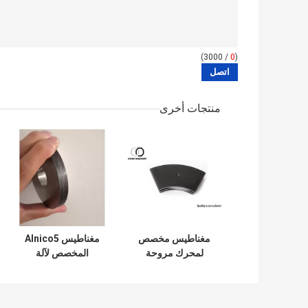
/ 3000)
0
(
منتجات أخرى
مغناطيس مخصص
مغناطيس Alnico5
لمحرك مروحة
المخصص لآلة
السيارة الأسود
التغليف ، مغناطيس
الإيبوكسي
ألنيكو بدرجة حرارة
النيوديميوم مغناطيس
عالية 450 ~ 525 ℃