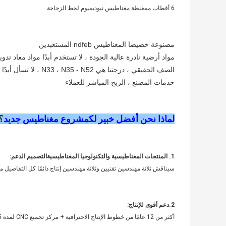
6 أقطاب ممغنطة مغناطيس نيوديميوم لخط الزجاجة
مصنوعة خصيصا المغناطيس ndfeb المستعبدين
مواد أرضية نادرة عالية الجودة ، لا تستخدم أبدًا مواد معاد تدوي
الصف الحقيقي ، درجتنا هي N33 ، N35 - N52 ، لا تسأل أبدًا عن سعر وهمي N27 ، N30 ، إلخ.
خدمات المصنع ، الربح المباشر للعملاء
لماذا نحن أفضل خبير لك
مشروع مغناطيس جديد
؟
1. المنتجات المغناطيسية والتكنولوجيا المغناطيسية
التصميم
الدعم:
سيناقش ثلاثة مهندسين تقنيين وثلاثة مهندسين إنتاج دائمًا كل التفاصيل معك ف
2.دعم أقوى للإنتاج:
أكثر من 12 عامًا من خطوط الإنتاج الاحترافية + مركز تجميع CNC لمدة 15 عامًا لحلول المغناطيس OEM و ODM.