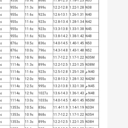
≥12
≥955
≥10.9
≥868
11.8-12.3
1.18-1.23
N35
≥12
≥955
≥11.3
≥899
12.2-12.8
1.22-1.28
N38
≥12
≥955
≥11.6
≥923
12.6-13.1
1.26-1.31
N40
≥12
≥955
≥11.6
≥923
12.8-13.4
1.28-1.34
N42
≥12
≥955
≥11.6
≥923
13.3-13.8
1.33-1.38
N45
≥12
≥955
≥11.6
≥923
13.8-14.2
1.38-1.42
N48
≥11
≥876
≥10.5
≥836
14.0-14.5
1.40-1.45
N50
≥11
≥876
≥10.0
≥796
14.3-14.8
1.43-1.48
N52
≥14
≥1114
≥10.9
≥868
11.7-12.2
1.17-1.22
N35M
≥14
≥1114
≥11.3
≥899
12.2-12.5
1.22-1.25
N38M
N40 م
1.25-1.28
12.5-12.8
≥923
≥11.6
≥1114
≥14
≥14
≥1114
≥12.0
≥955
12.8-13.2
1.28-1.32
N42M
N45 م
1.32-1.38
13.2-13.8
≥995
≥12.5
≥1114
≥14
N48 م
1.36-1.43
13.6-14.3
≥1027
≥12.9
≥1114
≥14
≥14
≥1114
≥13.0
≥1033
14.0-14.5
1.40-1.45
N50M
≥17
≥1353
≥10.5
≥836
11.4-11.9
1.14-1.19
N33H
≥17
≥1353
≥10.9
≥868
11.7-12.2
1.17-1.22
N35H
≥17
≥1353
≥11.3
≥899
12.2-12.5
1.22-1.25
N38H