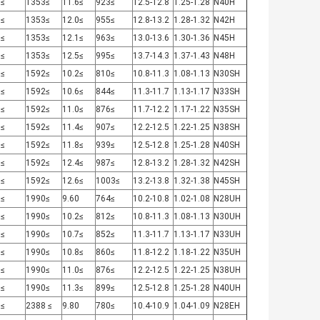
≥17
≥1353
≥11.6
≥923
12.5-12.8
1.25-1.28
N40H
≥17
≥1353
≥12.0
≥955
12.8-13.2
1.28-1.32
N42H
≥17
≥1353
≥12.1
≥963
13.0-13.6
1.30-1.36
N45H
≥17
≥1353
≥12.5
≥995
13.7-14.3
1.37-1.43
N48H
≥20
≥1592
≥10.2
≥810
10.8-11.3
1.08-1.13
N30SH
≥20
≥1592
≥10.6
≥844
11.3-11.7
1.13-1.17
N33SH
≥20
≥1592
≥11.0
≥876
11.7-12.2
1.17-1.22
N35SH
≥20
≥1592
≥11.4
≥907
12.2-12.5
1.22-1.25
N38SH
≥20
≥1592
≥11.8
≥939
12.5-12.8
1.25-1.28
N40SH
≥20
≥1592
≥12.4
≥987
12.8-13.2
1.28-1.32
N42SH
≥20
≥1592
≥12.6
≥1003
13.2-13.8
1.32-1.38
N45SH
≥25
≥1990
9.60
≥764
10.2-10.8
1.02-1.08
N28UH
≥25
≥1990
≥10.2
≥812
10.8-11.3
1.08-1.13
N30UH
≥25
≥1990
≥10.7
≥852
11.3-11.7
1.13-1.17
N33UH
≥25
≥1990
≥10.8
≥860
11.8-12.2
1.18-1.22
N35UH
≥25
≥1990
≥11.0
≥876
12.2-12.5
1.22-1.25
N38UH
≥25
≥1990
≥11.3
≥899
12.5-12.8
1.25-1.28
N40UH
≥30
≥ 2388
9.80
≥780
10.4-10.9
1.04-1.09
N28EH