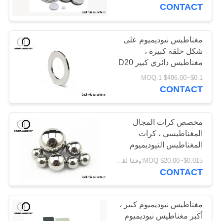
CONTACT
مراقبة
الجودة
مغناطيس نيوديميوم على
شكل حلقة كبيرة ،
مغناطيس دائري كبير D20
اتصل
× d15 × 3 مم
$0.1~$496.00 MOQ:1
بنا
CONTACT
أخبار
مخصص كرات المجال
المغناطيسي ، كرات
المغناطيس النيوديميوم
حالات
الدائم
$0.015~$20.00 MOQ:وفقا لقطر المجال ، الانتهاء من المغلفة والتغليف
CONTACT
خريطة
الموقع
مغناطيس نيوديميوم كبير ،
أكبر مغناطيس نيوديميوم