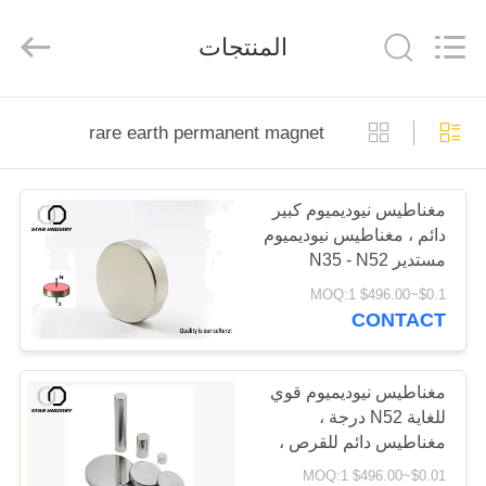
Star
United
Industry
المنتجات
Co.,LTD.
All
Rights
Reserved.
منزل،
rare earth permanent magnet
بيت
مغناطيس نيوديميوم كبير
منتجات
دائم ، مغناطيس نيوديميوم
مستدير N35 - N52
معلومات
$0.1~$496.00 MOQ:1
CONTACT
عنا
جولة
مغناطيس نيوديميوم قوي
للغاية N52 درجة ،
في
مغناطيس دائم للقرص ،
المعمل
مغناطيس نيوديميوم n52
$0.01~$496.00 MOQ:1